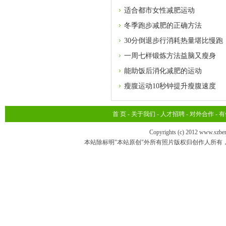
适合都市女性减肥运动
冬季跑步减肥的正确方法
30分倒退步行消耗热量堪比慢跑
一周七样锻炼方法益脑又瘦身
能助饭后消化减肥的运动
瘦腹运动10秒钟提升瘦腹速度
首 页
-
关于我们
-
人才招聘
-
对外合作
-
有
Copyrights (c) 2012 www.szbe
本站除标明"本站原创"外所有照片版权归创作人所