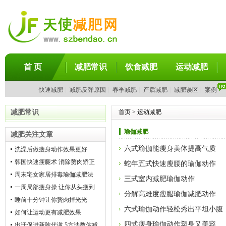
首 页
减肥常识
饮食减肥
运动减肥
快速减肥
|
减肥反弹原因
|
春季减肥
|
产后减肥
|
减肥误区
|
案例
减肥常识
首页 > 运动减肥
瑜伽减肥
减肥关注文章
六式瑜伽能瘦身美体提高气质
洗澡后做瘦身动作效果更好
韩国快速瘦腿术 消除赘肉矫正
蛇年五式快速瘦腰的瑜伽动作
腿型N重功效
周末宅女家居排毒瑜伽减肥法
三式室内减肥瑜伽动作
一周局部瘦身操 让你从头瘦到
分解高难度瘦腿瑜伽减肥动作
脚
睡前十分钟让你赘肉掉光光
六式瑜伽动作轻松秀出平坦小腹
如何让运动更有减肥效果
四式瘦身瑜伽动作塑身又美容
出汗促进新陈代谢 5方法教你减