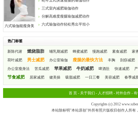
蛇年五式快速瘦腰的瑜伽动作
三式室内减肥瑜伽动作
分解高难度瘦腿瑜伽减肥动作
六式瑜伽动作轻松秀出平坦小
六式瑜伽能瘦身美
体提高气质
腹
热门标签
燃烧脂肪
新陈代谢
哺乳期减肥
蜂蜜减肥
慢跑减肥
素食减肥
家
男士减肥
瘦腿的最快方法
荷叶减肥
办公室瑜伽
丰胸
刮痧减肥
苹果减肥
牛奶减肥
办公室瘦身法
苦瓜减肥
啤酒肚
快速减肥
产
节食减肥
居家减肥
健美操
吸脂减肥
一日三餐
美容减肥
春季减
首 页
-
关于我们
-
人才招聘
-
对外合作
-
有
Copyrights (c) 2012 www.szbe
本站除标明"本站原创"外所有照片版权归创作人所