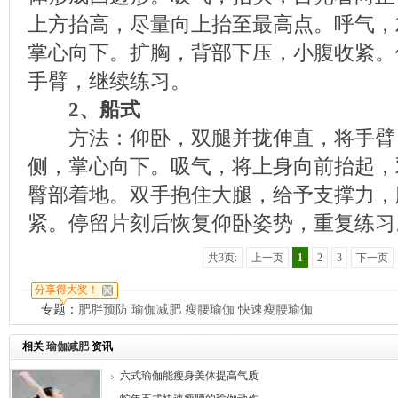
上方抬高，尽量向上抬至最高点。呼气，
掌心向下。扩胸，背部下压，小腹收紧。
手臂，继续练习。
2、船式
方法：仰卧，双腿并拢伸直，将手臂
侧，掌心向下。吸气，将上身向前抬起，
臀部着地。双手抱住大腿，给予支撑力，
紧。停留片刻后恢复仰卧姿势，重复练习
共3页:
上一页
1
2
3
下一页
分享得大奖！
专题：
肥胖预防
瑜伽减肥
瘦腰瑜伽
快速瘦腰瑜伽
相关
瑜伽减肥
资讯
六式瑜伽能瘦身美体提高气质