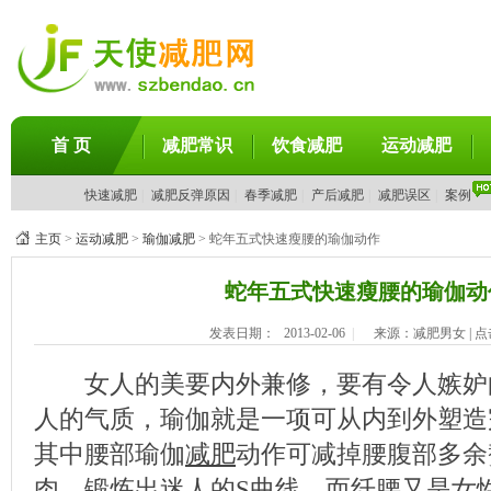
首 页
减肥常识
饮食减肥
运动减肥
快速减肥
|
减肥反弹原因
|
春季减肥
|
产后减肥
|
减肥误区
|
案例
主页
>
运动减肥
>
瑜伽减肥
> 蛇年五式快速瘦腰的瑜伽动作
蛇年五式快速瘦腰的瑜伽动
发表日期：
2013-02-06
|
来源：减肥男女 | 
女人的美要内外兼修，要有令人嫉妒
人的气质，瑜伽就是一项可从内到外塑造
其中腰部瑜伽
减肥
动作可减掉腰腹部多余
肉，锻炼出迷人的S曲线。而纤腰又是女