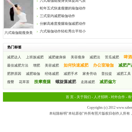
六式瑜伽能瘦身美体提高气质
蛇年五式快速瘦腰的瑜伽动作
三式室内减肥瑜伽动作
分解高难度瘦腿瑜伽减肥动作
六式瑜伽动作轻松秀出平坦小
六式瑜伽能瘦身美
体提高气质
腹
热门标签
啤酒
减肥达人
上班族减肥
减肥健身操
美容瘦身
减肥法
苦瓜减肥
如何快速减肥
办公室瑜伽
减肥产
最佳减肥方法
增肥
美容减肥
肥胖原因
减肥瑜伽
经络减肥
减肥手术
家务劳动
普拉提
减肥工具
按摩瘦腿
螺旋藻减肥
减肥偏方
瘦臀
花草茶
走路减肥
首 页
-
关于我们
-
人才招聘
-
对外合作
-
有
Copyrights (c) 2012 www.szbe
本站除标明"本站原创"外所有照片版权归创作人所