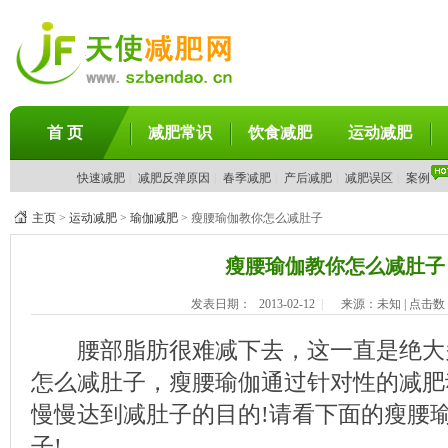
首 页
减肥常识
饮食减肥
运动减肥
快速减肥
|
减肥反弹原因
|
春季减肥
|
产后减肥
|
减肥误区
|
案例
主页
>
运动减肥
>
瑜伽减肥
> 瘦腰瑜伽教你怎么减肚子
瘦腰瑜伽教你怎么减肚子
发表日期：
2013-02-12
|
来源：未知 | 点击数
腰部脂肪很难减下去，这一直是绝大多
怎么减肚子，瘦腰瑜伽通过针对性的减肥
慢慢达到减肚子的目的!请看下面的瘦腰
子!