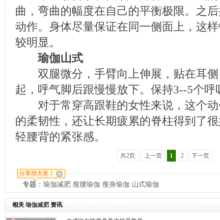
曲，弯曲的幅度在自己的平衡极限。之后
动作。身体尽量保证在同一侧面上，这样
较明显。
瑜伽山式
双腿微分，手臂向上伸展，贴在耳侧
起，呼气脚后跟慢慢放下。保持3--5个呼
对于常穿高跟鞋的女性来说，这个动
的柔韧性，还让长期疲累的脊柱得到了很
轻腰背的紧张感。
共2页:
上一页
1
2
下一页
分享得大奖！
专题：
瑜伽减肥
瘦腰瑜伽
瘦身瑜伽
山式瑜伽
相关
瑜伽减肥
资讯